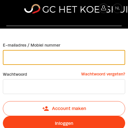
NL
In
E-mailadres / Mobiel nummer
Wachtwoord vergeten?
Wachtwoord
Account maken
Inloggen