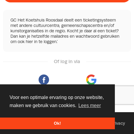
GC Het Koetshuis Roosdaal deelt een ticketingsysteem
met andere cultuurcentra, gemeenschapscentra en/of
kunstorganisaties in de regio. Kocht je daar al een ticket?
Dan kan je hetzelfde mailadres en wachtwoord gebruiken
om ook hier in te loggen.’
Of log in via
Facebook
Google
Voor een optimale ervaring op onze website,
maken we gebruik van cookies.
Lees meer
©
2026 - Powered by
Tixly
Voorwaarden
Privacy
Ok!